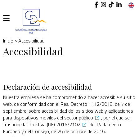
I
INICIO
Inicio
> Accesibilidad
o
CONÓCENOS
Accesibilidad
cr
PRODUCTOS
un
cu
CONTACTO
Declaración de accesibilidad
BLOG
Nuestra empresa se ha comprometido a hacer accesible su sitio
web, de conformidad con el
Real Decreto 1112/2018, de 7 de
septiembre, sobre accesibilidad de los sitios web y aplicaciones
para dispositivos móviles del sector público
, por el que se
traspone la
Directiva (UE) 2016/2102
del Parlamento
Europeo y del Consejo, de 26 de octubre de 2016.