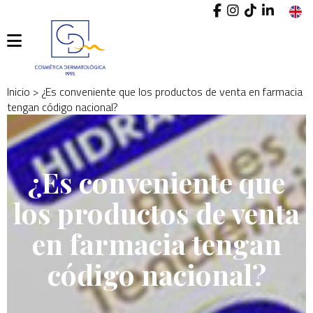
I
INICIO
Inicio
> ¿Es conveniente que los productos de venta en farmacia
o
CONÓCENOS
tengan código nacional?
cr
PRODUCTOS
un
cu
CONTACTO
¿Es conveniente que
los productos de venta
BLOG
en farmacia tengan
código nacional?